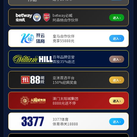
bevictor伟德零售专卖店
在线留言
联系我们
EN
您现在的位置：
首页
>
产品中心
>
生态板系列