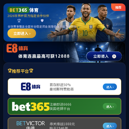
bevictor伟德(中文版)官方网站-源自始于
1946
400-6675-789
首页
关于我们
公司简介
伟德bevictor中文版
荣誉资质
产品中心
刨花板系列
中纤板系列
生态板系列
新闻中心
公司新闻
客户商情
授权客户
刨花板授权客户